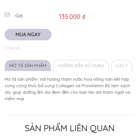
Giá
135.000 ₫
MUA NGAY
Chia sẻ
MÔ TẢ SẢN PHẨM
HƯỚNG DẪN SỬ DỤNG
LƯU Ý
Mô tả sản phẩm: Với hương thơm nước hoa nồng nàn kết hợp
cùng công thức bổ sung Collagen và Provitamin B5 làm sạch
da, giúp dưỡng ẩm da đem đến cho bạn làn da thơm ngát và
mềm mại.
SẢN PHẨM LIÊN QUAN