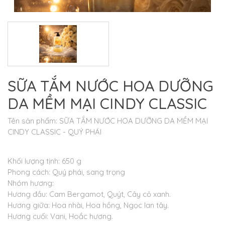
SỮA TẮM NƯỚC HOA DƯỠNG
DA MỀM MẠI CINDY CLASSIC
Tên sản phẩm: SỮA TẮM NƯỚC HOA DƯỠNG DA MỀM MẠI
CINDY CLASSIC - QUÝ PHÁI
Khối lượng tịnh: 650 g
Phong cách: Quý phái, sang trọng
Nhóm hương:
Hương đầu: Cam Bergamot, Quýt, Cây cỏ xanh.
Hương giữa: Hoa nhài, Hoa hồng, Ngọc lan tây.
Hương cuối: Vani, Hoắc hương.