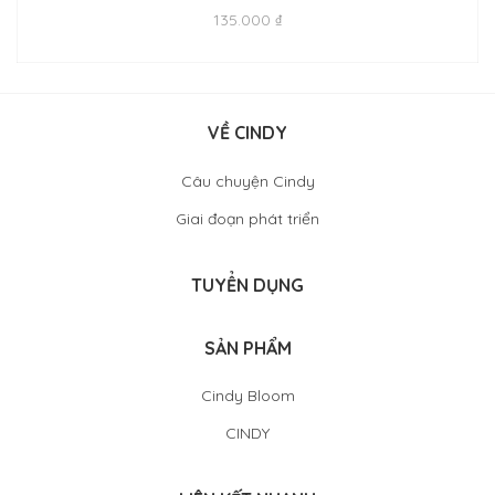
135.000 ₫
VỀ CINDY
Câu chuyện Cindy
Giai đoạn phát triển
TUYỂN DỤNG
SẢN PHẨM
Cindy Bloom
CINDY